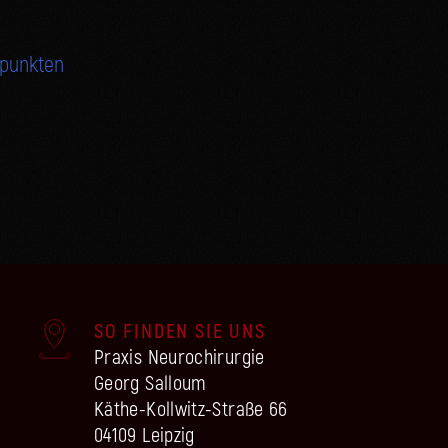
rpunkten
SO FINDEN SIE UNS
Pra­xis Neurochirurgie
Georg Salloum
Käthe-Koll­witz-Stra­ße 66
04109 Leipzig