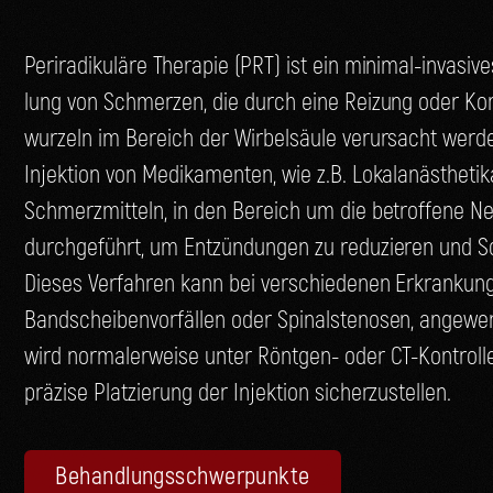
Per­i­ra­di­ku­lä­re The­ra­pie (PRT) ist ein mini­mal-inva­s
lung von Schmer­zen, die durch eine Rei­zung oder Kom­
wur­zeln im Bereich der Wir­bel­säu­le ver­ur­sacht wer­
Injek­ti­on von Medi­ka­men­ten, wie z.B. Lokal­an­äs­the­ti­
Schmerz­mit­teln, in den Bereich um die betrof­fe­ne Ne
durch­ge­führt, um Ent­zün­dun­gen zu redu­zie­ren und S
Die­ses Ver­fah­ren kann bei ver­schie­de­nen Erkran­kun­g
Band­schei­ben­vor­fäl­len oder Spi­nals­teno­sen, ange­w
wird nor­ma­ler­wei­se unter Rönt­gen- oder CT-Kon­trol­
prä­zi­se Plat­zie­rung der Injek­ti­on sicherzustellen.
Behand­lungs­schwer­punk­te