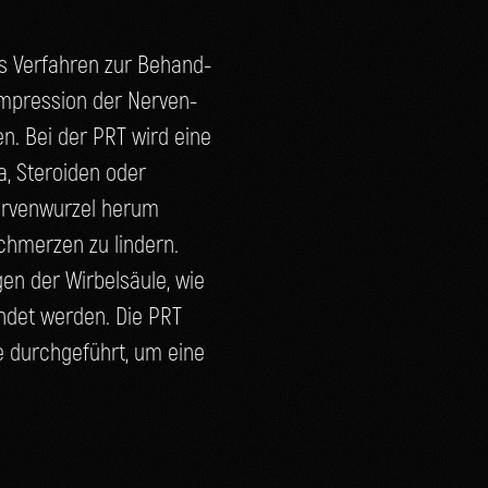
i­ves Ver­fah­ren zur Behand­
pres­si­on der Ner­ven­
den. Bei der PRT wird eine
ka, Ste­ro­iden oder
r­ven­wur­zel her­um
chmer­zen zu lin­dern.
en der Wir­bel­säu­le, wie
en­det wer­den. Die PRT
le durch­ge­führt, um eine