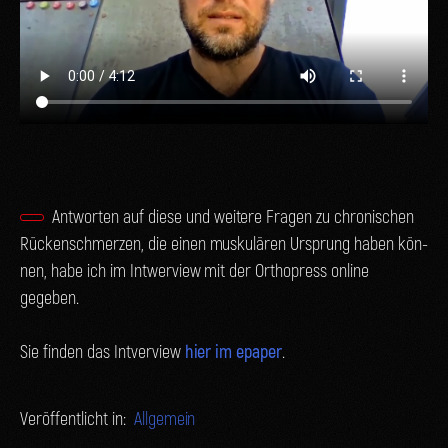
Ant­wor­ten auf die­se und wei­te­re Fra­gen zu chro­ni­schen
Rücken­schmer­zen, die einen mus­ku­lä­ren Ursprung haben kön­
nen, habe ich im Int­wer­view mit der Orthop­ress online
gegeben.
Sie fin­den das Int­ver­view
hier im epa­per
.
Veröffentlicht in:
Allgemein