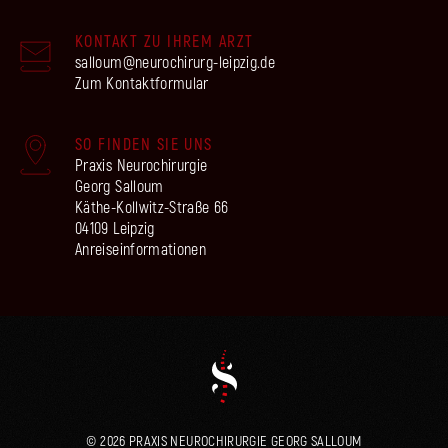
KONTAKT ZU IHREM ARZT
salloum@neurochirurg-leipzig.de
Zum Kontaktformular
SO FINDEN SIE UNS
Pra­xis Neurochirurgie
Georg Salloum
Käthe-Koll­witz-Stra­ße 66
04109 Leipzig
Anrei­se­infor­ma­tio­nen
© 2026
PRAXIS NEUROCHIRURGIE GEORG SALLOUM